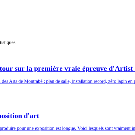
istiques.
etour sur la première vraie épreuve d'Artis
s Arts de Montrabé : plan de salle, installation record, zéro lapin en 
osition d'art
roduire pour une exposition est longue. Voici lesquels sont vraiment i