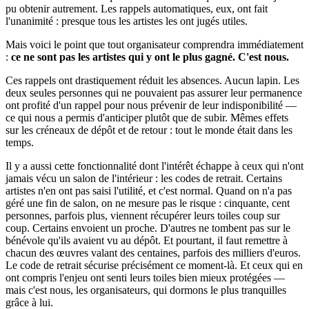
pu obtenir autrement. Les rappels automatiques, eux, ont fait
l'unanimité : presque tous les artistes les ont jugés utiles.
Mais voici le point que tout organisateur comprendra immédiatement
:
ce ne sont pas les artistes qui y ont le plus gagné. C'est nous.
Ces rappels ont drastiquement réduit les absences. Aucun lapin. Les
deux seules personnes qui ne pouvaient pas assurer leur permanence
ont profité d'un rappel pour nous prévenir de leur indisponibilité —
ce qui nous a permis d'anticiper plutôt que de subir. Mêmes effets
sur les créneaux de dépôt et de retour : tout le monde était dans les
temps.
Il y a aussi cette fonctionnalité dont l'intérêt échappe à ceux qui n'ont
jamais vécu un salon de l'intérieur : les codes de retrait. Certains
artistes n'en ont pas saisi l'utilité, et c'est normal. Quand on n'a pas
géré une fin de salon, on ne mesure pas le risque : cinquante, cent
personnes, parfois plus, viennent récupérer leurs toiles coup sur
coup. Certains envoient un proche. D'autres ne tombent pas sur le
bénévole qu'ils avaient vu au dépôt. Et pourtant, il faut remettre à
chacun des œuvres valant des centaines, parfois des milliers d'euros.
Le code de retrait sécurise précisément ce moment-là. Et ceux qui en
ont compris l'enjeu ont senti leurs toiles bien mieux protégées —
mais c'est nous, les organisateurs, qui dormons le plus tranquilles
grâce à lui.