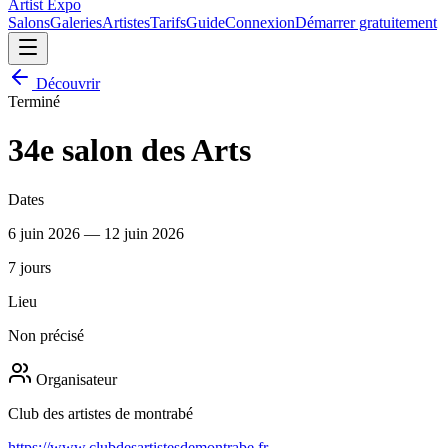
Artist Expo
Salons
Galeries
Artistes
Tarifs
Guide
Connexion
Démarrer gratuitement
Découvrir
Terminé
34e salon des Arts
Dates
6 juin 2026
—
12 juin 2026
7
jour
s
Lieu
Non précisé
Organisateur
Club des artistes de montrabé
https://www.clubdesartistesdemontrabe.fr